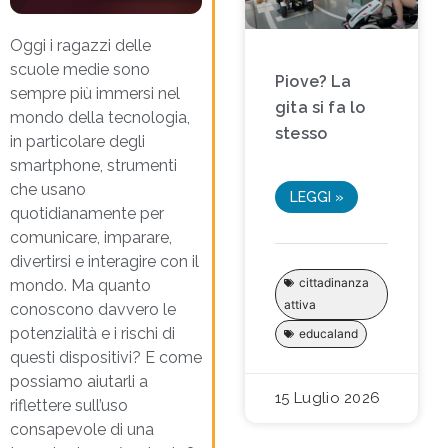
Oggi i ragazzi delle
scuole medie sono
Piove? La
sempre più immersi nel
gita si fa lo
mondo della tecnologia,
stesso
in particolare degli
smartphone, strumenti
che usano
LEGGI »
quotidianamente per
comunicare, imparare,
divertirsi e interagire con il
cittadinanza
mondo. Ma quanto
attiva
conoscono davvero le
potenzialità e i rischi di
educaland
questi dispositivi? E come
possiamo aiutarli a
15 Luglio 2026
riflettere sull’uso
consapevole di una