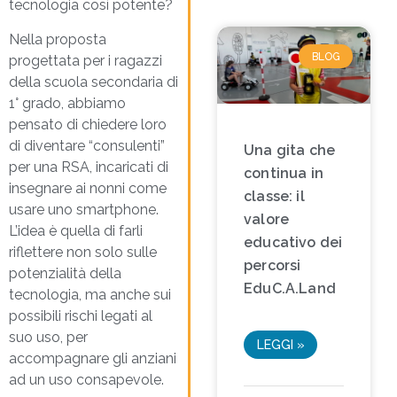
tecnologia così potente?
Nella proposta
BLOG
progettata per i ragazzi
della scuola secondaria di
1° grado, abbiamo
pensato di chiedere loro
di diventare “consulenti”
Una gita che
per una RSA, incaricati di
continua in
insegnare ai nonni come
classe: il
usare uno smartphone.
valore
L’idea è quella di farli
educativo dei
riflettere non solo sulle
percorsi
potenzialità della
EduC.A.Land
tecnologia, ma anche sui
possibili rischi legati al
suo uso, per
LEGGI »
accompagnare gli anziani
ad un uso consapevole.