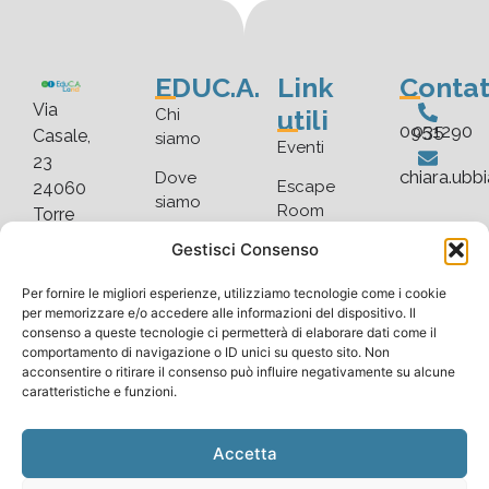
EDUC.A.
Link
Contat
Via
utili
Chi
035 0951290
Casale,
siamo
Eventi
23
chiara.ubb
Dove
Escape
24060
siamo
Room
Torre
De’
Faq
Gestisci Consenso
Blog
Roveri
Scarica
Gallery
(BG)
Per fornire le migliori esperienze, utilizziamo tecnologie come i cookie
listino
per memorizzare e/o accedere alle informazioni del dispositivo. Il
consenso a queste tecnologie ci permetterà di elaborare dati come il
comportamento di navigazione o ID unici su questo sito. Non
acconsentire o ritirare il consenso può influire negativamente su alcune
caratteristiche e funzioni.
Copyright © 2025 EduC.A.Land. All rights reserved |
Cookie Policy
–
Privacy Policy
Accetta