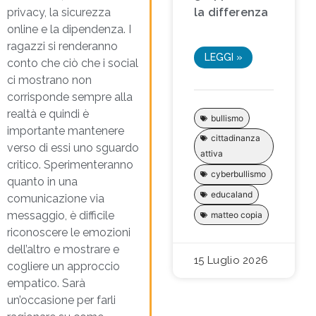
privacy, la sicurezza
la differenza
online e la dipendenza. I
ragazzi si renderanno
LEGGI »
conto che ciò che i social
ci mostrano non
corrisponde sempre alla
realtà e quindi è
bullismo
importante mantenere
cittadinanza
verso di essi uno sguardo
attiva
critico. Sperimenteranno
cyberbullismo
quanto in una
educaland
comunicazione via
messaggio, è difficile
matteo copia
riconoscere le emozioni
dell’altro e mostrare e
15 Luglio 2026
cogliere un approccio
empatico. Sarà
un’occasione per farli