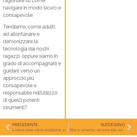
ragionare su come
navigare in modo sicuro e
consapevole.
Tendiamo, come adulti,
ad allontanare e
demonizzare la
tecnologia dai nostri
ragazzi, oppure siamo in
grado di accompagnarli e
guidarli verso un
approccio più
consapevole e
responsabile nell’utilizzo
di questi potenti
strumenti?
PRECEDENTE
SUCCESSIVO
Il valore delle uscite didattiche: più che una gita, un’esperienza educativa
Oltre lo schermo: educare alla consapevolezza digitale