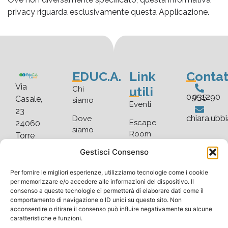
privacy riguarda esclusivamente questa Applicazione.
EDUC.A.
Link
Contat
Via
utili
Chi
035 0951290
Casale,
siamo
Eventi
23
chiara.ubb
Dove
Escape
24060
siamo
Room
Torre
De’
Faq
Gestisci Consenso
Blog
Roveri
Scarica
Gallery
(BG)
Per fornire le migliori esperienze, utilizziamo tecnologie come i cookie
listino
per memorizzare e/o accedere alle informazioni del dispositivo. Il
consenso a queste tecnologie ci permetterà di elaborare dati come il
comportamento di navigazione o ID unici su questo sito. Non
acconsentire o ritirare il consenso può influire negativamente su alcune
caratteristiche e funzioni.