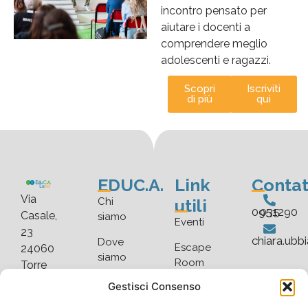
incontro pensato per
aiutare i docenti a
comprendere meglio
adolescenti e ragazzi.
Scopri
Iscriviti
di più
qui
EDUC.A.
Link
Contat
Via
utili
Chi
035 0951290
Casale,
siamo
Eventi
23
chiara.ubb
Dove
Escape
24060
siamo
Room
Torre
De’
Faq
Gestisci Consenso
Blog
Roveri
Scarica