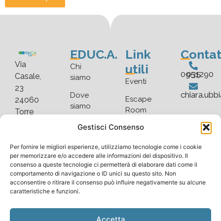
EDUC.A.
Link
Contat
Via
utili
Chi
035 0951290
Casale,
siamo
Eventi
23
chiara.ubb
Dove
Escape
24060
siamo
Room
Torre
De’
Faq
Gestisci Consenso
Blog
Roveri
Scarica
Gallery
(BG)
Per fornire le migliori esperienze, utilizziamo tecnologie come i cookie
listino
per memorizzare e/o accedere alle informazioni del dispositivo. Il
consenso a queste tecnologie ci permetterà di elaborare dati come il
comportamento di navigazione o ID unici su questo sito. Non
acconsentire o ritirare il consenso può influire negativamente su alcune
caratteristiche e funzioni.
Copyright © 2025 EduC.A.Land. All rights reserved |
Cookie Policy
Accetta
–
Privacy Policy