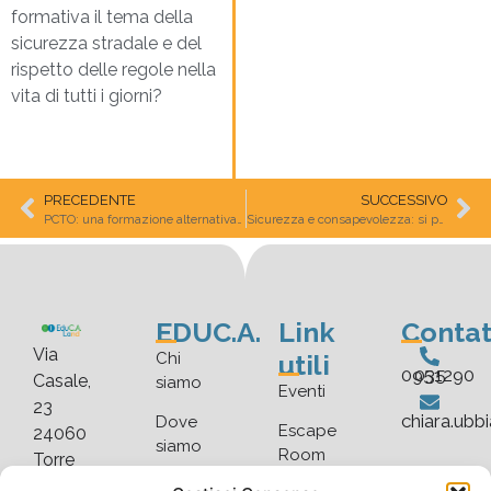
formativa il tema della
sicurezza stradale e del
rispetto delle regole nella
vita di tutti i giorni?
PRECEDENTE
SUCCESSIVO
PCTO: una formazione alternativa per un apprendimento più efficace
Sicurezza e consapevolezza: si parte da piccoli
EDUC.A.
Link
Contat
Via
utili
Chi
035 0951290
Casale,
siamo
Eventi
23
chiara.ubb
Dove
Escape
24060
siamo
Room
Torre
De’
Faq