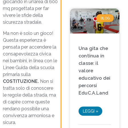
giocando in un’area di 600
mq progettata per far
vivere le sfide della
BLOG
sicurezza stradale.
Ma non è solo un gioco!
Questa esperienza è
pensata per accendere la
Una gita che
consapevolezza civica
continua in
nei bambini, in linea con le
classe: il
Linee Guida della scuola
valore
primaria sulla
educativo dei
COSTITUZIONE
.
Non si
percorsi
tratta solo di conoscere
EduC.A.Land
le regole della strada, ma
di capire come queste
rendano possibile una
LEGGI »
convivenza armoniosa e
sicura.