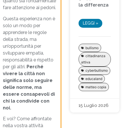
quanto sia fondamentale
la differenza
fare attenzione ai pedoni.
Questa esperienza non è
LEGGI »
solo un modo per
apprendere le regole
della strada, ma
un’opportunità per
bullismo
sviluppare empatia,
cittadinanza
responsabilità e rispetto
attiva
per gli altri.
Perché
cyberbullismo
vivere la città non
educaland
significa solo seguire
delle norme, ma
matteo copia
essere consapevoli di
chi la condivide con
15 Luglio 2026
noi.
E voi? Come affrontate
nella vostra attività