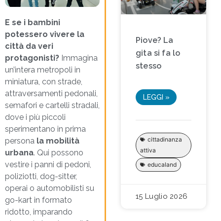
E se i bambini
potessero vivere la
Piove? La
città da veri
gita si fa lo
protagonisti?
Immagina
stesso
un’intera metropoli in
miniatura, con strade,
attraversamenti pedonali,
LEGGI »
semafori e cartelli stradali,
dove i più piccoli
sperimentano in prima
cittadinanza
persona
la mobilità
attiva
urbana
. Qui possono
vestire i panni di pedoni,
educaland
poliziotti, dog-sitter,
operai o automobilisti su
15 Luglio 2026
go-kart in formato
ridotto, imparando