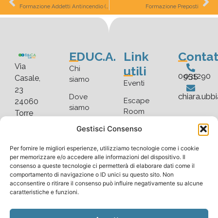
Formazione Addetti Antincendio (Secondo D.M. 02/09/2021)
Formazione Preposti
EDUC.A.
Link
Contat
Via
utili
Chi
035 0951290
Casale,
siamo
Eventi
23
chiara.ubb
Dove
Escape
24060
siamo
Room
Torre
De’
Faq
Gestisci Consenso
Blog
Roveri
Scarica
Gallery
(BG)
Per fornire le migliori esperienze, utilizziamo tecnologie come i cookie
listino
per memorizzare e/o accedere alle informazioni del dispositivo. Il
consenso a queste tecnologie ci permetterà di elaborare dati come il
comportamento di navigazione o ID unici su questo sito. Non
acconsentire o ritirare il consenso può influire negativamente su alcune
caratteristiche e funzioni.
Copyright © 2025 EduC.A.Land. All rights reserved |
Cookie Policy