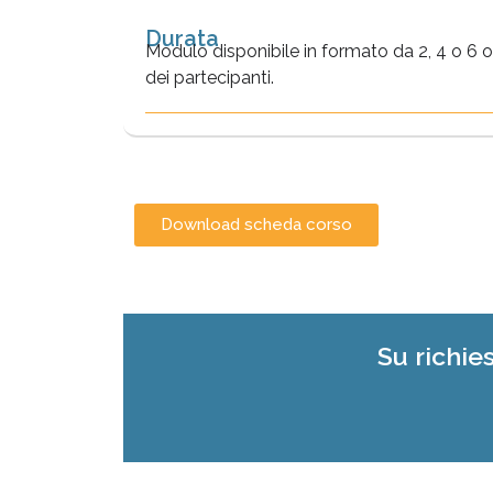
Durata
Modulo disponibile in formato da 2, 4 o 6 o
dei partecipanti.
Download scheda corso
Su richie