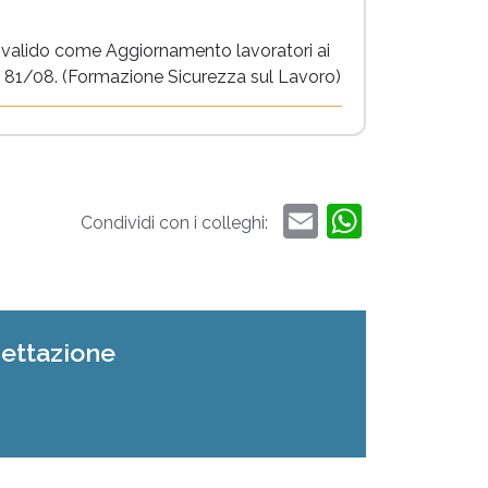
 valido come Aggiornamento lavoratori ai
vo 81/08. (Formazione Sicurezza sul Lavoro)
Email
Whats
Condividi con i colleghi:
gettazione