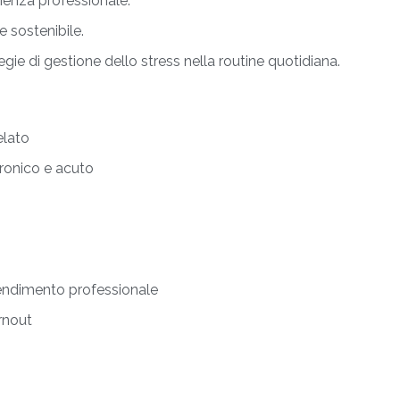
lienza professionale.
 sostenibile.
gie di gestione dello stress nella routine quotidiana.
elato
cronico e acuto
 rendimento professionale
urnout