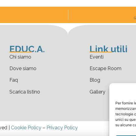
G
EDUC.A.
Link utili
Chi siamo
Eventi
Dove siamo
Escape Room
Faq
Blog
Scarica listino
Gallery
Per fornire 
memorizzare 
tecnologie c
unici su que
su alcune ca
ved |
Cookie Policy
–
Privacy Policy