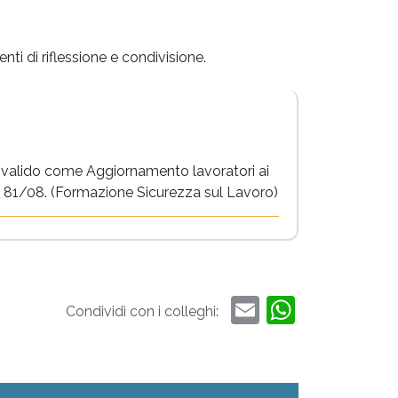
ti di riflessione e condivisione.
 valido come Aggiornamento lavoratori ai
vo 81/08. (Formazione Sicurezza sul Lavoro)
Email
Whats
Condividi con i colleghi: