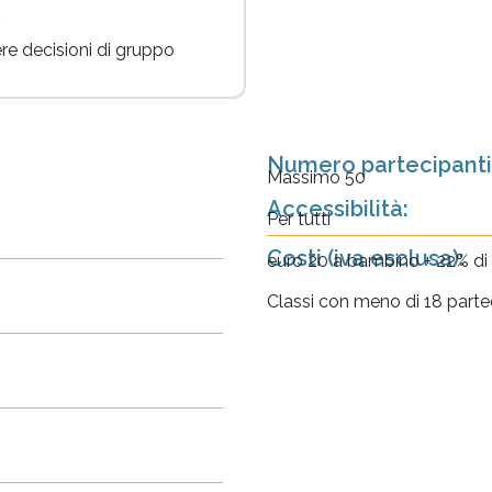
e
ere decisioni di gruppo
Numero partecipanti
Massimo 50
Accessibilità:
Per tutti
Costi (iva esclusa):
euro 20 a bambino + 22% di 
Classi con meno di 18 parte