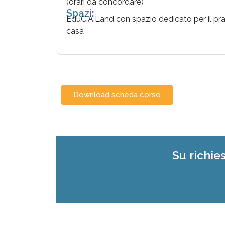
(orari da concordare)
Spazi:
EduC.A.Land con spazio dedicato per il pr
casa
Download scheda corso
Su richie