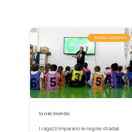
GITE SCOLASTICHE
INTERA GIORNATA
Io nel mondo
I ragazzi imparano le regole stradali