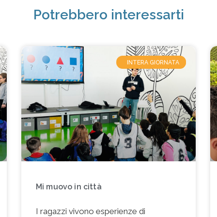
Potrebbero interessarti
GITE SCOLASTICHE
INTERA GIORNATA
Mi muovo in città
I ragazzi vivono esperienze di