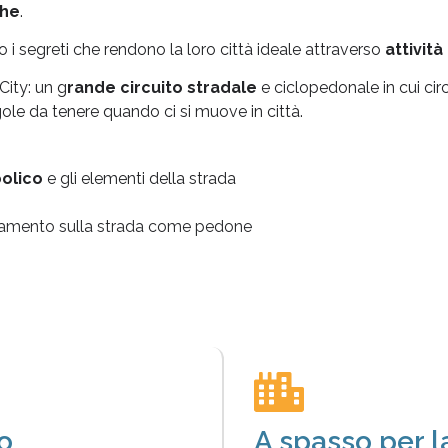
che
.
no i segreti che rendono la loro città ideale attraverso
attività
City: un g
rande circuito stradale
e ciclopedonale in cui circ
egole da tenere quando ci si muove in città.
olico
e gli elementi della strada
amento sulla strada come pedone
o
A spasso per la