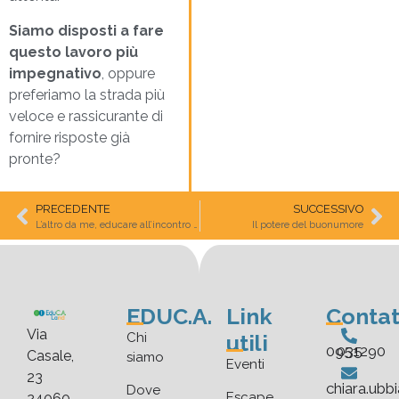
Siamo disposti a fare
questo lavoro più
impegnativo
, oppure
preferiamo la strada più
veloce e rassicurante di
fornire risposte già
pronte?
PRECEDENTE
SUCCESSIVO
L’altro da me, educare all’incontro attraverso l’esperienza
Il potere del buonumore
EDUC.A.
Link
Contat
Via
utili
Chi
035 0951290
Casale,
siamo
Eventi
23
chiara.ubb
Dove
Escape
24060