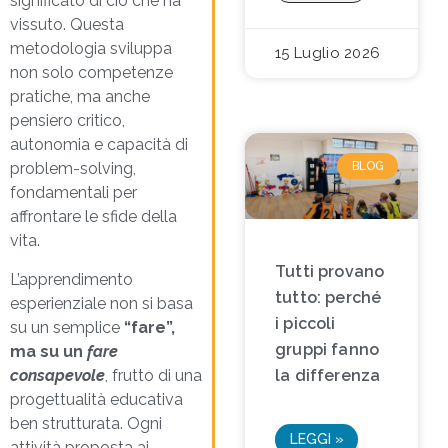
significato di ciò che ha
vissuto. Questa
metodologia sviluppa
15 Luglio 2026
non solo competenze
pratiche, ma anche
pensiero critico,
autonomia e capacità di
BLOG
problem-solving,
fondamentali per
affrontare le sfide della
vita.
Tutti provano
L’apprendimento
tutto: perché
esperienziale non si basa
i piccoli
su un semplice
“fare”,
gruppi fanno
ma su un
fare
consapevole
, frutto di una
la differenza
progettualità educativa
ben strutturata. Ogni
LEGGI »
attività proposta ai