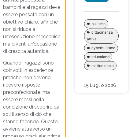
bambini e ai ragazzi deve
essere pensata con un
obiettivo chiaro, affinché
bullismo
non si riduca a
cittadinanza
un’esecuzione meccanica,
attiva
ma diventi un’occasione
cyberbullismo
di crescita autentica.
educaland
Quando i ragazzi sono
matteo copia
coinvolti in esperienze
pratiche, non devono
ricevere risposte
15 Luglio 2026
preconfezionate, ma
essere messi nella
condizione di scoprire da
soli il senso di ciò che
stanno facendo. Questo
avviene attraverso un
processo graduale: prima