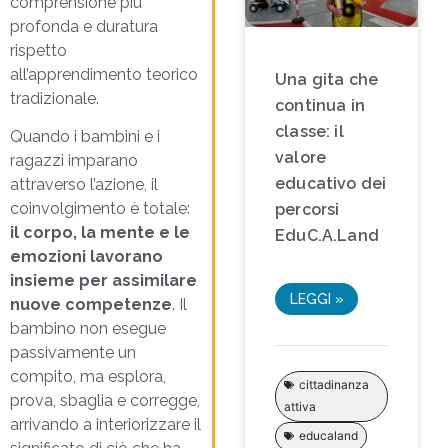
comprensione più
profonda e duratura
rispetto
all’apprendimento teorico
Una gita che
tradizionale.
continua in
classe: il
Quando i bambini e i
valore
ragazzi imparano
educativo dei
attraverso l’azione, il
coinvolgimento è totale:
percorsi
il corpo, la mente e le
EduC.A.Land
emozioni lavorano
insieme per assimilare
LEGGI »
nuove competenze
. Il
bambino non esegue
passivamente un
compito, ma esplora,
cittadinanza
prova, sbaglia e corregge,
attiva
arrivando a interiorizzare il
educaland