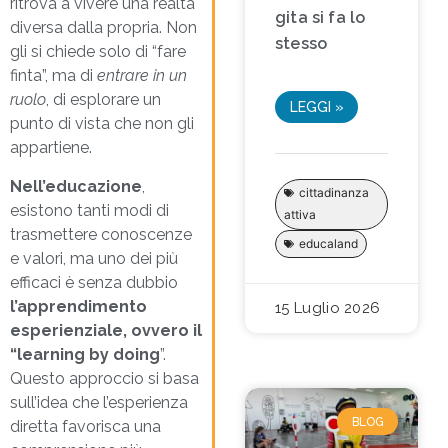
ritrova a vivere una realtà
gita si fa lo
diversa dalla propria. Non
stesso
gli si chiede solo di “fare
finta”, ma di
entrare in un
ruolo
, di esplorare un
LEGGI »
punto di vista che non gli
appartiene.
Nell’educazione
,
cittadinanza
esistono tanti modi di
attiva
trasmettere conoscenze
educaland
e valori, ma uno dei più
efficaci è senza dubbio
l’apprendimento
15 Luglio 2026
esperienziale, ovvero il
“learning by doing
”.
Questo approccio si basa
sull’idea che l’esperienza
BLOG
diretta favorisca una