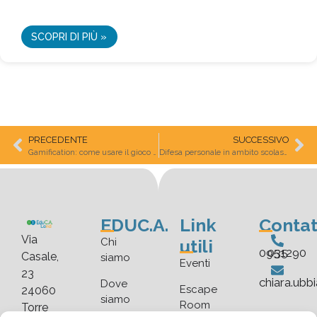
SCOPRI DI PIÙ »
PRECEDENTE
SUCCESSIVO
Gamification: come usare il gioco nella didattica
Difesa personale in ambito scolastico
EDUC.A.
Link
Contat
Via
utili
Chi
035 0951290
Casale,
siamo
Eventi
23
chiara.ubb
Dove
Escape
24060
siamo
Room
Torre