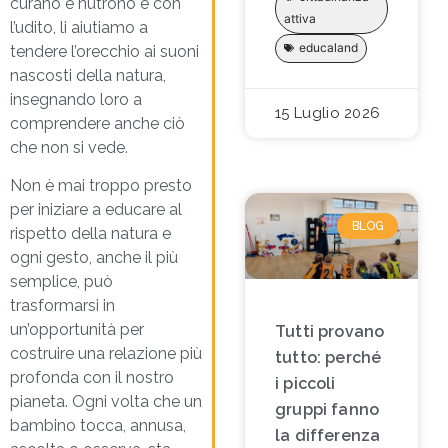
curano e nutrono e con
attiva
l’udito, li aiutiamo a
educaland
tendere l’orecchio ai suoni
nascosti della natura,
insegnando loro a
15 Luglio 2026
comprendere anche ciò
che non si vede.
Non è mai troppo presto
per iniziare a educare al
BLOG
rispetto della natura e
ogni gesto, anche il più
semplice, può
trasformarsi in
un’opportunità per
Tutti provano
costruire una relazione più
tutto: perché
profonda con il nostro
i piccoli
pianeta. Ogni volta che un
gruppi fanno
bambino tocca, annusa,
la differenza