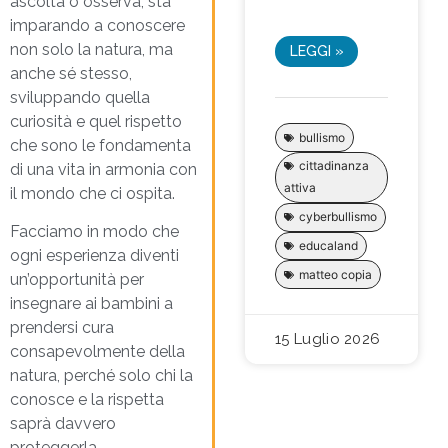
ascolta o osserva, sta
imparando a conoscere
non solo la natura, ma
LEGGI »
anche sé stesso,
sviluppando quella
curiosità e quel rispetto
bullismo
che sono le fondamenta
cittadinanza
di una vita in armonia con
attiva
il mondo che ci ospita.
cyberbullismo
Facciamo in modo che
educaland
ogni esperienza diventi
matteo copia
un’opportunità per
insegnare ai bambini a
prendersi cura
15 Luglio 2026
consapevolmente della
natura, perché solo chi la
conosce e la rispetta
saprà davvero
proteggerla.