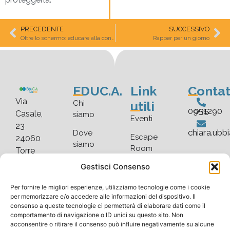
PRECEDENTE
SUCCESSIVO
Oltre lo schermo: educare alla consapevolezza digitale
Rapper per un giorno
EDUC.A.
Link
Contat
Via
utili
Chi
035 0951290
Casale,
siamo
Eventi
23
chiara.ubb
Dove
Escape
24060
siamo
Room
Torre
De’
Faq
Gestisci Consenso
Blog
Roveri
Scarica
Gallery
(BG)
Per fornire le migliori esperienze, utilizziamo tecnologie come i cookie
listino
per memorizzare e/o accedere alle informazioni del dispositivo. Il
consenso a queste tecnologie ci permetterà di elaborare dati come il
comportamento di navigazione o ID unici su questo sito. Non
acconsentire o ritirare il consenso può influire negativamente su alcune