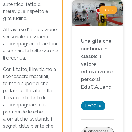
autentico, fatto di
BLOG
meraviglia, rispetto e
gratitudine.
Attraverso l’esplorazione
sensoriale, possiamo
Una gita che
accompagnare i bambini
continua in
a scoprire la bellezza che
classe: il
li circonda.
valore
Con il tatto, li invitiamo a
educativo dei
riconoscere materiali,
percorsi
forme e superfici che
EduC.A.Land
parlano della vita della
Terra; con l’olfatto li
accompagniamo tra i
LEGGI »
profumi delle erbe
aromatiche, svelando i
segreti delle piante che
cittadinanza