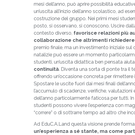
mesi dell’anno, può aprire possibilità educativ
un’uscita all’inizio dell’anno scolastico, ad 
costruzione del gruppo. Nei primi mesi studen
posto, si osservano, si conoscono. Uscire dalla
contesto diverso,
favorisce relazioni più a
collaborazione che altrimenti richiede
premio finale, ma un investimento iniziale sul 
natalizie può essere un momento particolarmen
studenti, un’uscita didattica ben pensata aiut
continuità
. Diventa una sorta di ponte tra il 
offrendo un’occasione concreta per rimettere 
Spostare le uscite fuori dai mesi finali dell’a
l’accumulo di scadenze, verifiche, valutazioni
dell’anno particolarmente faticosa per tutti. 
studenti possono vivere l’esperienza con mag
“correre” o di sottrarre tempo ad altro che i
Ad EduC.A.Land questa visione prende forma
un’esperienza a sé stante, ma come part