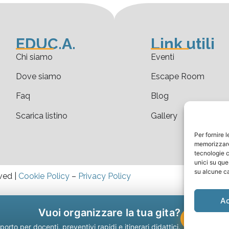
EDUC.A.
Link utili
Chi siamo
Eventi
Dove siamo
Escape Room
Faq
Blog
Scarica listino
Gallery
Per fornire 
memorizzare 
tecnologie c
unici su que
su alcune ca
ved |
Cookie Policy
–
Privacy Policy
A
Vuoi organizzare la tua gita?
Contattac
orto per docenti, preventivi rapidi e itinerari didattici.