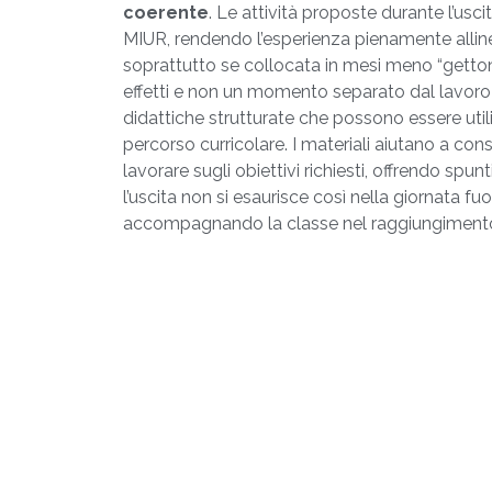
coerente
. Le attività proposte durante l’us
MIUR, rendendo l’esperienza pienamente allineat
soprattutto se collocata in mesi meno “gettonat
effetti e non un momento separato dal lavoro i
didattiche strutturate che possono essere util
percorso curricolare. I materiali aiutano a cons
lavorare sugli obiettivi richiesti, offrendo spun
l’uscita non si esaurisce così nella giornata f
accompagnando la classe nel raggiungimento de