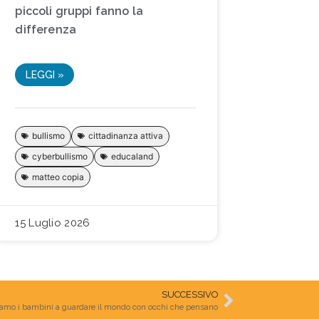
piccoli gruppi fanno la
differenza
LEGGI »
bullismo
cittadinanza attiva
cyberbullismo
educaland
matteo copia
15 Luglio 2026
SUCCESSIVO
iamo i bambini a guardare il mondo con occhi che pensano