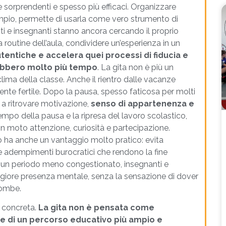
e sorprendenti e spesso più efficaci. Organizzare
esempio, permette di usarla come vero strumento di
ti e insegnanti stanno ancora cercando il proprio
 routine dell’aula, condividere un’esperienza in un
utentiche e accelera quei processi di fiducia e
rebbero molto più tempo
. La gita non è più un
clima della classe. Anche il rientro dalle vacanze
te fertile. Dopo la pausa, spesso faticosa per molti
a a ritrovare motivazione,
senso di appartenenza e
tempo della pausa e la ripresa del lavoro scolastico,
in moto attenzione, curiosità e partecipazione.
nno ha anche un vantaggio molto pratico: evita
 e adempimenti burocratici che rendono la fine
In un periodo meno congestionato, insegnanti e
giore presenza mentale, senza la sensazione di dover
ncombe.
 concreta.
La gita non è pensata come
e di un percorso educativo più ampio e