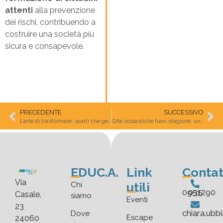
attenti
alla prevenzione
dei rischi, contribuendo a
costruire una società più
sicura e consapevole.
PRECEDENTE
SUCCESSIVO
L’arte di trasformare: scarti che generano azione
Gite scolastiche fuori stagione: un valore e un potenziale educativo nuovo
EDUC.A.
Link
Contat
Via
utili
Chi
035 0951290
Casale,
siamo
Eventi
23
chiara.ubb
Dove
Escape
24060