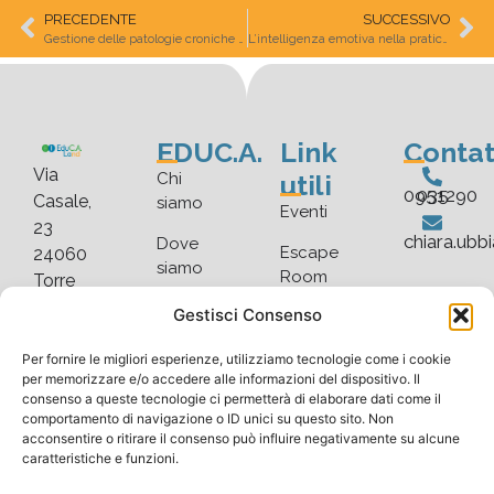
PRECEDENTE
SUCCESSIVO
Gestione delle patologie croniche in aula
L’intelligenza emotiva nella pratica educativa
EDUC.A.
Link
Contat
Via
utili
Chi
035 0951290
Casale,
siamo
Eventi
23
chiara.ubb
Dove
Escape
24060
siamo
Room
Torre
De’
Faq
Gestisci Consenso
Blog
Roveri
Scarica
Gallery
(BG)
Per fornire le migliori esperienze, utilizziamo tecnologie come i cookie
listino
per memorizzare e/o accedere alle informazioni del dispositivo. Il
consenso a queste tecnologie ci permetterà di elaborare dati come il
comportamento di navigazione o ID unici su questo sito. Non
acconsentire o ritirare il consenso può influire negativamente su alcune
caratteristiche e funzioni.