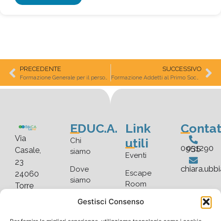
PRECEDENTE
SUCCESSIVO
Formazione Generale per il personale scolastico
Formazione Addetti al Primo Soccorso – Gruppi B e C (Secondo D.Lgs. 388/03)
EDUC.A.
Link
Contat
Via
utili
Chi
035 0951290
Casale,
siamo
Eventi
23
chiara.ubb
Dove
Escape
24060
siamo
Room
Torre
De’
Faq
Gestisci Consenso
Blog
Roveri
Scarica
Gallery