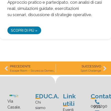
Approccio pratico e partecipato, con analisi di casi
reali, simulazioni guidate, esercitazioni
su scenari, discussione di strategie operative.
SCOPRI DI PIÙ »
PRECEDENTE
SUCCESSIVO
Escape Room – Sicurezza Domestica
Sport Challenge
EDUC.A.
Link
Contat
Via
utili
Chi
035 0951290
Casale,
siamo
Eventi