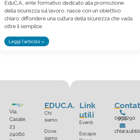
EduC.A., ente formativo dedicato alla promozione
della sicurezza sul lavoro, nasce con un obiettivo
chiaro: diffondere una cultura della sicurezza che vada
oltre il semplice
Leggi l'articolo »
EDUC.A.
Link
Contat
Via
utili
Chi
035 0951290
Casale,
siamo
Eventi
23
chiara.ubb
Dove
Escape
24060
siamo