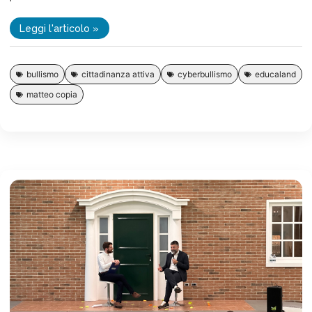
Leggi l'articolo »
bullismo
cittadinanza attiva
cyberbullismo
educaland
matteo copia