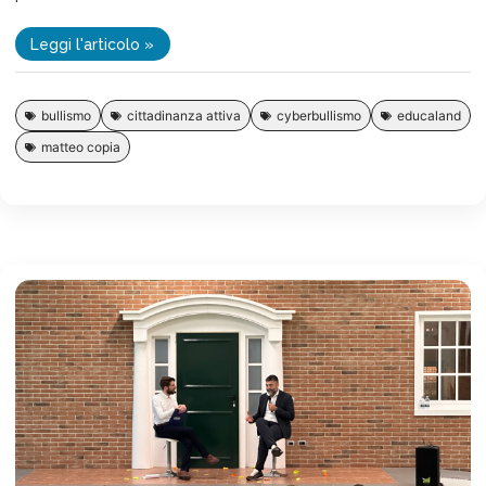
Leggi l'articolo »
bullismo
cittadinanza attiva
cyberbullismo
educaland
matteo copia