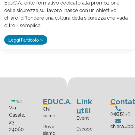
EduC.A., ente formativo dedicato alla promozione
della sicurezza sul lavoro, nasce con un obiettivo
chiaro: diffondere una cultura della sicurezza che vada
oltre il semplice
Leggi l'articolo »
EDUC.A.
Link
Contat
Via
utili
Chi
035 0951290
Casale,
siamo
Eventi
23
chiara.ubb
Dove
Escape
24060
siamo