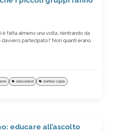
 è fatta almeno una volta, rientrando da
nno davvero partecipato? Non quanti erano
ismo
educaland
matteo copia
o: educare all’ascolto