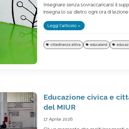
Insegnare senza sovraccaricarsi: il sup
insegna lo sa: dietro ogni ora di lezione 
Leggi l'articolo »
cittadinanza attiva
educaland
educazi
Educazione civica e citt
del MIUR
17 Aprile 2026