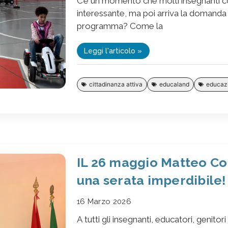
C’è un momento che molti insegnanti co
interessante, ma poi arriva la domanda 
programma? Come la
Leggi l'articolo »
cittadinanza attiva
educaland
educazi
IL 26 maggio Matteo Co
una serata imperdibile!
16 Marzo 2026
A tutti gli insegnanti, educatori, genito