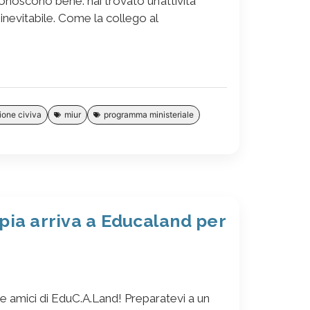
noscono bene: hai trovato un’attività
inevitabile. Come la collego al
one civiva
miur
programma ministeriale
pia arriva a Educaland per
ri e amici di EduC.A.Land! Preparatevi a un