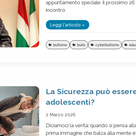
appuntamento speciale: il prossimo 2
incontro
Leggi l'articolo »
bullismo
bullo
cyberbullismo
edu
La Sicurezza può essere
adolescenti?
2 Marzo 2026
Diciamoci la verità: quando si pensa all
prima immagine che balza alla mente è u