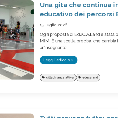
Una gita che continua in
educativo dei percorsi
15 Luglio 2026
Ogni proposta di EduC.A.Land è stata pr
MIM. È una scelta precisa, che cambia il
un’insegnante
Leggi l'articolo »
cittadinanza attiva
educaland
Tutti provano tutto: per