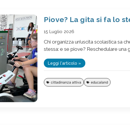
Piove? La gita si fa lo s
15 Luglio 2026
Chi organizza un’uscita scolastica sa 
stessa: e se piove? Reschedulare una gi
Leggi l'articolo »
cittadinanza attiva
educaland