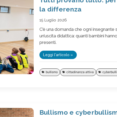
la differenza
15 Luglio 2026
C’è una domanda che ogni insegnante si
un’uscita didattica: quanti bambini ha
presenti.
Leggi l'articolo »
bullismo
cittadinanza attiva
cyberbull
Bullismo e cyberbullism