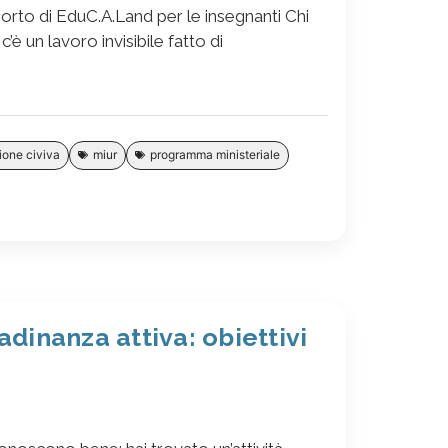
porto di EduC.A.Land per le insegnanti Chi
c’è un lavoro invisibile fatto di
one civiva
miur
programma ministeriale
adinanza attiva: obiettivi